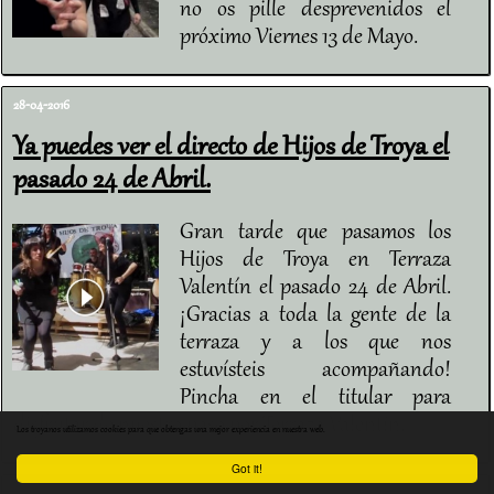
no os pille desprevenidos el
próximo Viernes 13 de Mayo.
28-04-2016
Ya puedes ver el directo de Hijos de Troya el
pasado 24 de Abril.
Gran tarde que pasamos los
Hijos de Troya en Terraza
Valentín el pasado 24 de Abril.
¡Gracias a toda la gente de la
terraza y a los que nos
estuvísteis acompañando!
Pincha en el titular para
disfrutar de nuestro paso por Terraza Valentín.
Los troyanos utilizamos cookies para que obtengas una mejor experiencia en nuestra web.
Got it!